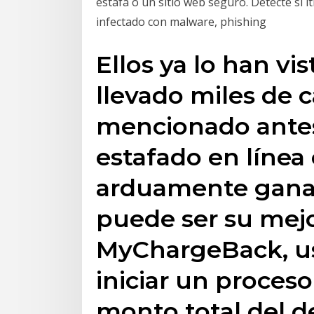
estafa o un sitio web seguro. Detecte si 
infectado con malware, phishing
Ellos ya lo han vi
llevado miles de 
mencionado antes,
estafado en línea
arduamente gana
puede ser su mejo
MyChargeBack, u
iniciar un proceso
monto total del d