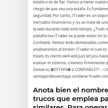
estafa o es de fiar. Vamos a meter nuestr
riesgo de que sea una estafa. Es fundam
seguridad. Por tanto, iTrader es un soport
mercados financieros y no se trata de u
la web durante todo este tiempo. ¿Todo e
plataforma iTrader se puede meter en la li
Confiable. Hemos leido demasiados comen
analizaremos al broker iTrader el cual e
treats its clients well and just let you ha
evaluar el sistema, creemos firmemente q
Global es ⛔ESTAFA⛔ o CONFIABLE?? - ⭐O
ventajas/desventajas contiene Itrader.co
Anota bien el nombre 
trucos que emplea par
similares. Para oper