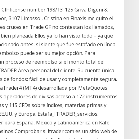
 CIF license number 198/13. 125 Griva Digeni &
r, 3107 Limassol, Cristina en Finaxis me quito el
res cruces en Trade GF no contestan los llamados,
ien planeada Ellos ya lo han visto todo – ya que
cionado antes, si siente que fue estafado en línea
embolso puede ser su mejor opción. Para
n proceso de reembolso si el monto total del
TRADER Área personal del cliente. Su cuenta única
s de fondos: fácil de usar y completamente segura.
etaTrader4 (MT4) desarrollada por MetaQuotes
s operadores de divisas acceso a 172 instrumentos
as y 115 CFDs sobre índices, materias primas y
EE.UU. y Europa. Estafa_ITRADER_servicios.
er para España, México y Latinoamérica en Kafe
Casinos Comprobar si itrader.com es un sitio web de