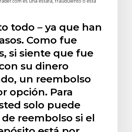
itrader.com es una estafa, fraudulento o esta
sto todo – ya que han
casos. Como fue
 si siente que fue
 con su dinero
do, un reembolso
r opción. Para
sted solo puede
 de reembolso si el
epósito está por